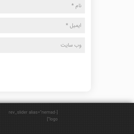
[rev_slider alias="nemad-
logo"]