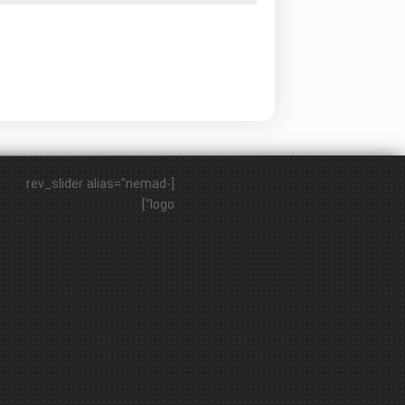
[rev_slider alias="nemad-
logo"]