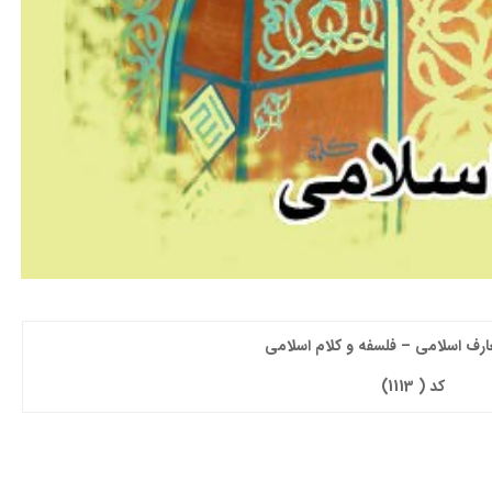
عارف اسلامي
–
فلسفه و كلام اسلامي
کد ( 1113)