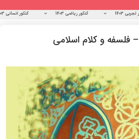
تجربی 1403
کنکور ریاضی 1403
کنکور انسانی 1403
– فلسفه و كلام اسلامي