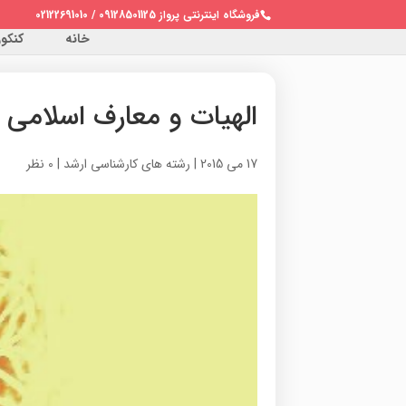
فروشگاه اینترنتی پرواز 09128501125 / 02122691010
خانه
کنکور 
الهيات و معارف اسلامي 
17 می 2015
|
رشته های کارشناسی ارشد
|
0 نظر