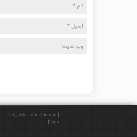
[rev_slider alias="nemad-
logo"]