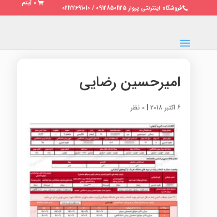
0 آیتم
فروشگاه اینترنتی پرواز 09128501125 / 02122691010
امیرحسین رضایی
6 اکتبر 2018
|
0 نظر