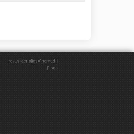
[rev_slider alias="nemad-
logo"]