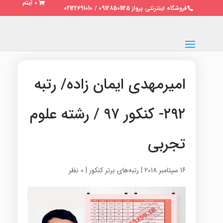
0 آیتم
فروشگاه اینترنتی پرواز 09128501125 / 02122691010
امیرمهدی ایمان زاده/ رتبه
۲۹۲- کنکور ۹۷ / رشته علوم
تجربی
16 سپتامبر 2018
|
رتبه‌های برتر کنکور
|
0 نظر