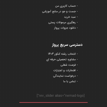
حساب کاربری من
جست و جو در منابع آموزشی
سبد خرید
رهگیری مرسولات پستی
دانلود جزوات پرواز
دسترسی سریع پرواز
انتخاب رشته کنکور 1403
مشاوره تحصیلی حرفه ای
فرصت شغلی
افتخارات و اعتبارات
درخواست نمایندگی
تماس با ما
[rev_slider alias="nemad-logo"]