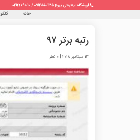
فروشگاه اینترنتی پرواز 09128501125 / 02122691010
خانه
کنکور 
رتبه برتر ۹۷
13 سپتامبر 2018
|
0 نظر