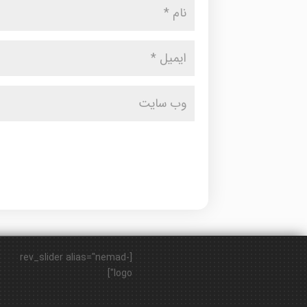
[rev_slider alias="nemad-
logo"]