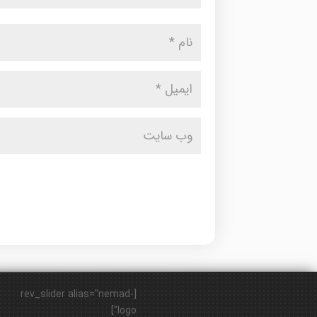
[rev_slider alias="nemad-
logo"]