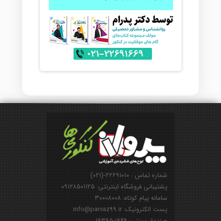
شماره تماس : ۲۲۶۹۱۰۱۰-(۰۲۱)
پشتیبانی فروشگاه اینترنتی: ۰۹۱۲۸۵۰۱۱۲۵
سامانه پیام کوتاه: ۳۰۰۰۸۰۰۸
پست الکترونیک: info@parvaz99.ir
صندوق پستی: ۱۹۴۹-۱۹۳۹۵