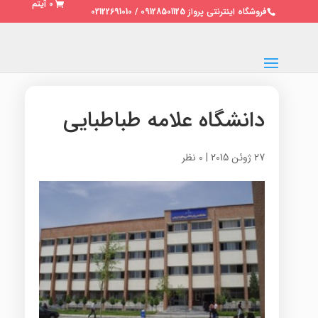
0 آیتم
فروشگاه اینترنتی پرواز 09128501125 / 02122691010
دانشگاه علامه طباطبایی
27 ژوئن 2015
|
0 نظر