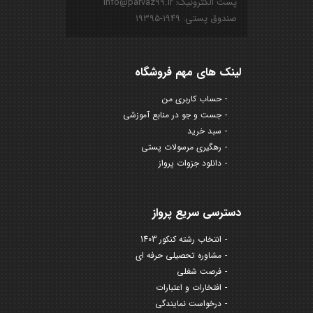
پست الکترونیک: info@parvaz99.ir
صندوق پستی: ۱۹۴۹-۱۹۳۹۵
لینک های مهم فروشگاه
حساب کاربری من
جست و جو در منابع آموزشی
سبد خرید
رهگیری مرسولات پستی
دانلود جزوات پرواز
دسترسی سریع پرواز
انتخاب رشته کنکور 1403
مشاوره تحصیلی حرفه ای
فرصت شغلی
افتخارات و اعتبارات
درخواست نمایندگی