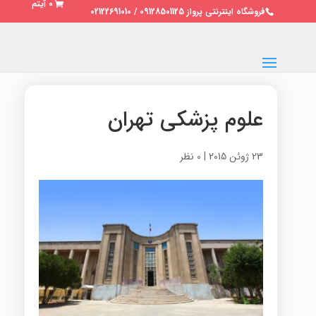
0 آیتم
فروشگاه اینترنتی پرواز 09128501125 / 02122691010
علوم پزشکی تهران
23 ژوئن 2015
|
0 نظر