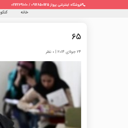
فروشگاه اینترنتی پرواز 09128501125 / 02122691010
خانه
کنکور 
65
24 جولای 2014
|
0 نظر