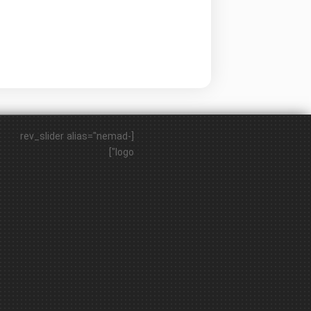
[rev_slider alias="nemad-
logo"]