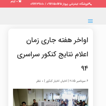
0 آیتم
فروشگاه اینترنتی پرواز 09128501125 / 02122691010
اواخر هفته جاری زمان
اعلام نتایج کنکور سراسری
۹۴
6 سپتامبر 2015
|
اخبار
,
اخبار کنکور
|
0 نظر