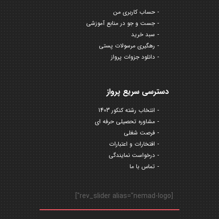
حساب کاربری من
جست و جو در منابع آموزشی
سبد خرید
رهگیری مرسولات پستی
دانلود جزوات پرواز
دسترسی سریع پرواز
انتخاب رشته کنکور 1403
مشاوره تحصیلی حرفه ای
فرصت شغلی
افتخارات و اعتبارات
درخواست نمایندگی
تماس با ما
[rev_slider alias="nemad-logo"]