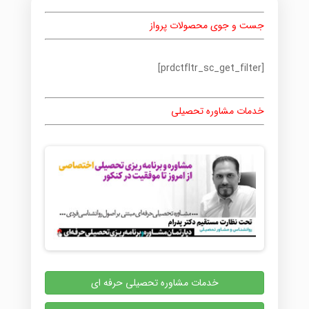
جست و جوی محصولات پرواز
[prdctfltr_sc_get_filter]
خدمات مشاوره تحصیلی
خدمات مشاوره تحصیلی حرفه ای