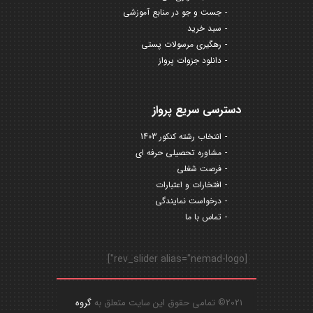
جست و جو در منابع آموزشی
سبد خرید
رهگیری مرسولات پستی
دانلود جزوات پرواز
دسترسی سریع پرواز
انتخاب رشته کنکور 1403
مشاوره تحصیلی حرفه ای
فرصت شغلی
افتخارات و اعتبارات
درخواست نمایندگی
تماس با ما
[rev_slider alias="nemad-logo"]
2021© تمامی حقوق این سایت متعلق به
گروه