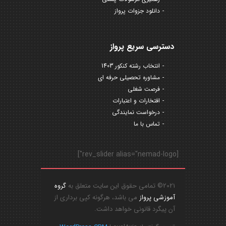
دانلود جزوات پرواز
دسترسی سریع پرواز
انتخاب رشته کنکور 1403
مشاوره تحصیلی حرفه ای
فرصت شغلی
افتخارات و اعتبارات
درخواست نمایندگی
تماس با ما
[rev_slider alias="nemad-logo"]
2021© تمامی حقوق این سایت متعلق به
گروه
آموزشی پرواز
می باشد، هرگونه کپی برداری از
آن پیگرد قانونی خواهد داشت.