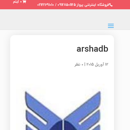
0 آیتم
فروشگاه اینترنتی پرواز 09128501125 / 02122691010
arshadb
12 آوریل 2015
|
0 نظر