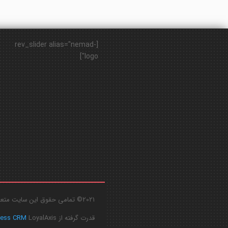
[rev_slider alias="nemad-
logo"]
2021© تمامی حقوق این سایت متعلق به
قدرت گرفته از
LoyalAxis
ress CRM