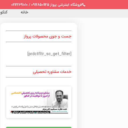
فروشگاه اینترنتی پرواز 09128501125 / 02122691010
خانه
کنکور 
جست و جوی محصولات پرواز
[prdctfltr_sc_get_filter]
خدمات مشاوره تحصیلی