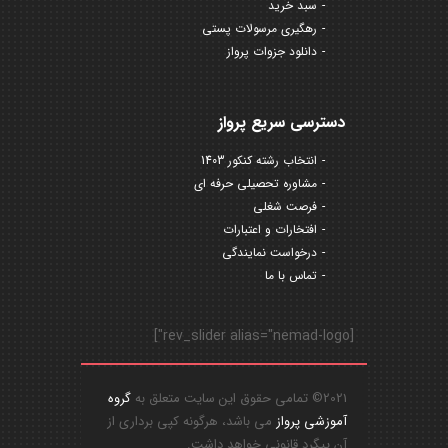
سبد خرید
رهگیری مرسولات پستی
دانلود جزوات پرواز
دسترسی سریع پرواز
انتخاب رشته کنکور 1403
مشاوره تحصیلی حرفه ای
فرصت شغلی
افتخارات و اعتبارات
درخواست نمایندگی
تماس با ما
[rev_slider alias="nemad-logo"]
2021© تمامی حقوق این سایت متعلق به
گروه
آموزشی پرواز
می باشد، هرگونه کپی برداری از
آن پیگرد قانونی خواهد داشت.