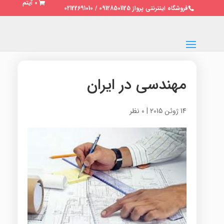
0 آیتم
فروشگاه اینترنتی پرواز 09128501125 / 02122691010
مهندسی در ایران
14 ژوئن 2015
|
0 نظر