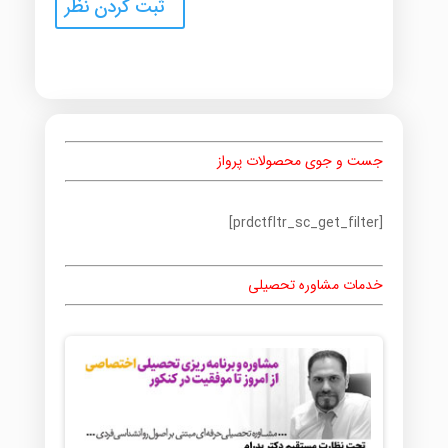
جست و جوی محصولات پرواز
[prdctfltr_sc_get_filter]
خدمات مشاوره تحصیلی