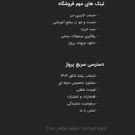
لینک های مهم فروشگاه
حساب کاربری من
جست و جو در منابع آموزشی
سبد خرید
رهگیری مرسولات پستی
دانلود جزوات پرواز
دسترسی سریع پرواز
انتخاب رشته کنکور 1403
مشاوره تحصیلی حرفه ای
فرصت شغلی
افتخارات و اعتبارات
درخواست نمایندگی
تماس با ما
[rev_slider alias="nemad-logo"]