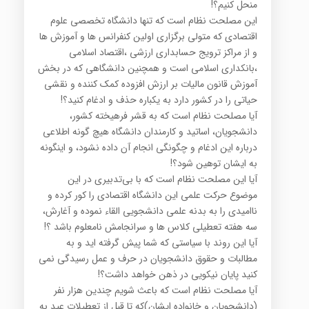
منحل کنیم؟!
این مصلحت نظام است که تنها دانشگاه تخصصی علوم
اقتصادی که متولی برگزاری اولین کنفرانس ها و آموزش ها
و از مراکز ترویج حسابداری ارزشی ،اقتصاد اسلامی
،بانکداری اسلامی است و همچنین دانشگاهی که در بخش
آموزش قانون مالیات بر ارزش افزوده کمک کننده و نقشی
حیاتی را در کشور دارد به یکباره حذف و ادغام کنید؟!
آیا مصلحت نظام است که به قشر فرهیخته کشور،
دانشجویان، اساتید و کارمندان دانشگاه هیچ گونه اطلاعی
درباره این ادغام و چگونگی انجام آن داده نشود، و اینگونه
به ایشان توهین شود؟!
آیا این مصلحت نظام است که با بی‌تدبیری در این
موضوع حرکت علمی این دانشگاه اقتصادی را کور کرده و
ناامیدی را به بدنه علمی دانشجویی القاء نموده و آغارش،
سه هفته تعطیلی کلاس ها و سرانجامش نامعلوم باشد ؟!
آیا این روند با سیاستی که شما پیش گرفته اید و به
مطالبات و حقوق دانشجویان در حرف و عمل رسیدگی نمی
کنید پایان نیکویی در ذهن خواهد داشت؟!
آیا مصلحت نظام است که باعث شویم چندین هزار نفر
(دانشجویان و خانواده ایشان)که تا قبل از تعطیلات عید به