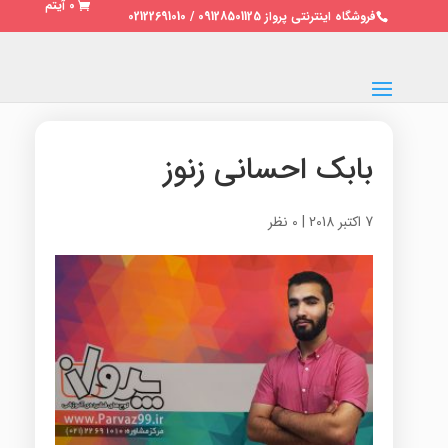
0 آیتم
فروشگاه اینترنتی پرواز 09128501125 / 02122691010
بابک احسانی زنوز
7 اکتبر 2018
|
0 نظر