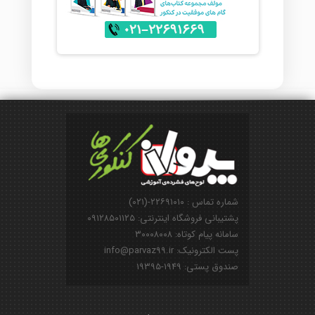
شماره تماس : ۲۲۶۹۱۰۱۰-(۰۲۱)
پشتیبانی فروشگاه اینترنتی: ۰۹۱۲۸۵۰۱۱۲۵
سامانه پیام کوتاه: ۳۰۰۰۸۰۰۸
پست الکترونیک: info@parvaz99.ir
صندوق پستی: ۱۹۴۹-۱۹۳۹۵