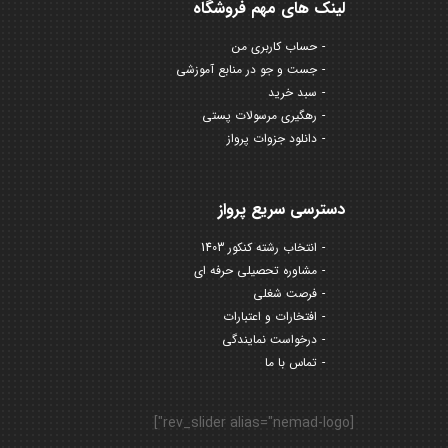
لینک های مهم فروشگاه
حساب کاربری من
جست و جو در منابع آموزشی
سبد خرید
رهگیری مرسولات پستی
دانلود جزوات پرواز
دسترسی سریع پرواز
انتخاب رشته کنکور 1403
مشاوره تحصیلی حرفه ای
فرصت شغلی
افتخارات و اعتبارات
درخواست نمایندگی
تماس با ما
[rev_slider alias="nemad-logo"]