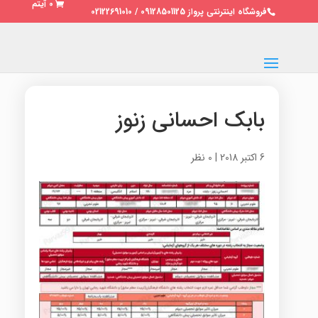
0 آیتم
فروشگاه اینترنتی پرواز 09128501125 / 02122691010
بابک احسانی زنوز
6 اکتبر 2018
|
0 نظر