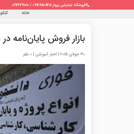
فروشگاه اینترنتی پرواز 09128501125 / 02122691010
خانه
کنکور 
بازار فروش پایان‌نامه‌ د
30 جولای 2015
|
اخبار آموزشی
|
0 نظر