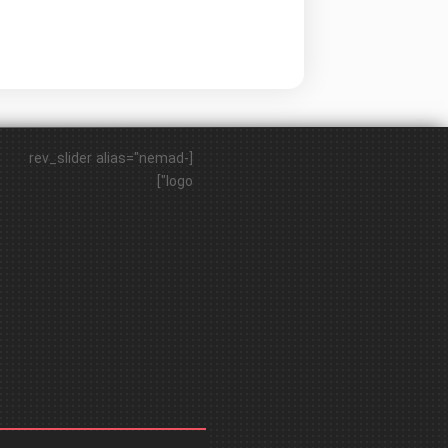
[rev_slider alias="nemad-
logo"]