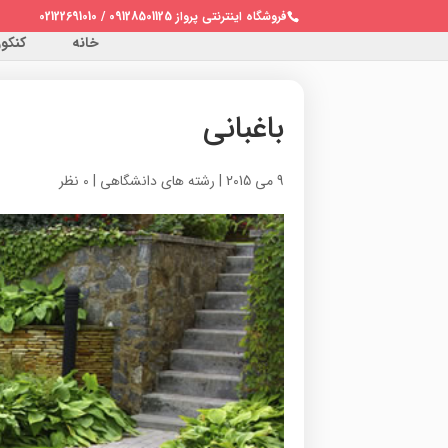
فروشگاه اینترنتی پرواز 09128501125 / 02122691010
خانه
کنکور 
باغبانی
9 می 2015
|
رشته های دانشگاهی
|
0 نظر