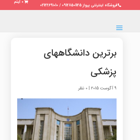
0 آیتم
فروشگاه اینترنتی پرواز 09128501125 / 02122691010
برترین دانشگاههای
پزشکی
9 آگوست 2015
|
0 نظر