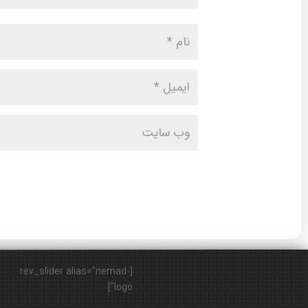
[rev_slider alias="nemad-
logo"]