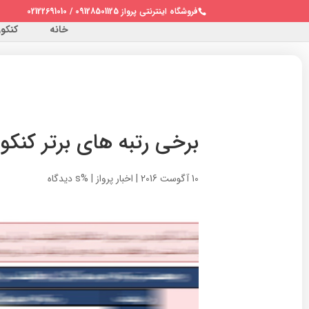
فروشگاه اینترنتی پرواز 09128501125 / 02122691010
خانه
کنکور 
برخی رتبه های برتر کنکور۹۵ گروه آموزشی پرواز به روایت کارنامه 
10 آگوست 2016
|
اخبار پرواز
|
%s دیدگاه