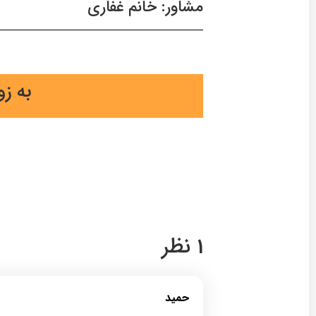
مشاور: خانم غفاری
به ز
1 نظر
حمید