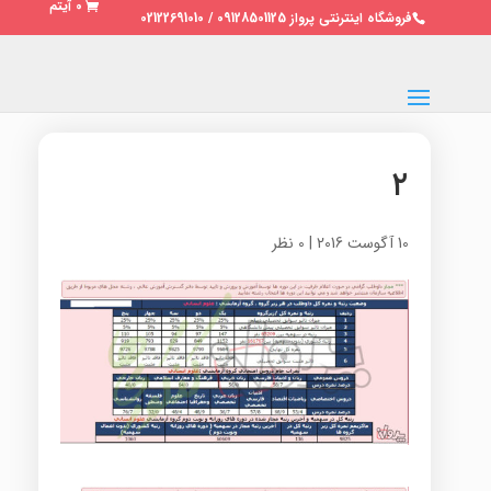
0 آیتم
فروشگاه اینترنتی پرواز 09128501125 / 02122691010
۲
10 آگوست 2016
|
0 نظر