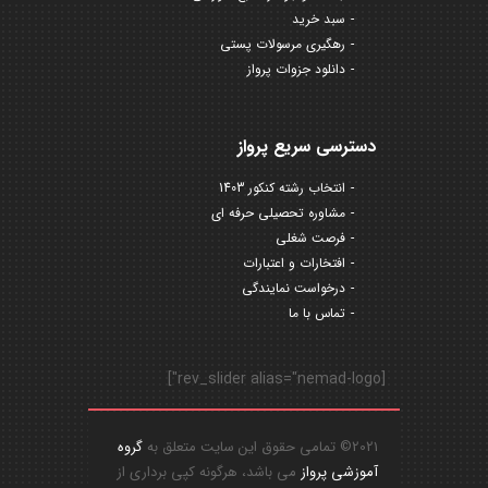
سبد خرید
رهگیری مرسولات پستی
دانلود جزوات پرواز
دسترسی سریع پرواز
انتخاب رشته کنکور 1403
مشاوره تحصیلی حرفه ای
فرصت شغلی
افتخارات و اعتبارات
درخواست نمایندگی
تماس با ما
[rev_slider alias="nemad-logo"]
2021© تمامی حقوق این سایت متعلق به
گروه
آموزشی پرواز
می باشد، هرگونه کپی برداری از