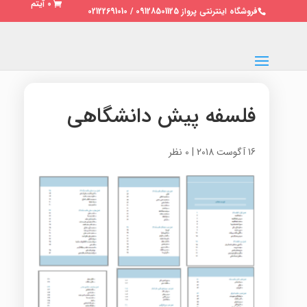
0 آیتم
فروشگاه اینترنتی پرواز 09128501125 / 02122691010
فلسفه پیش دانشگاهی
16 آگوست 2018
|
0 نظر