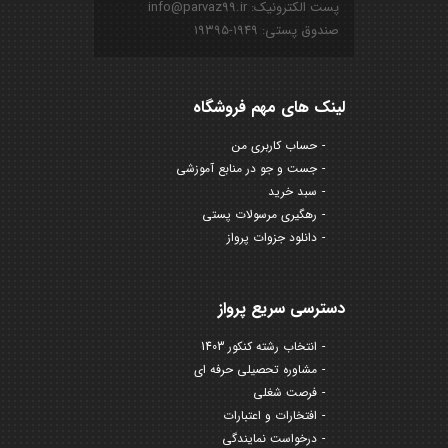
پست الکترونیک: info@parvaz99.ir
صندوق پستی: ۱۹۴۹-۱۹۳۹۵
لینک های مهم فروشگاه
حساب کاربری من
جست و جو در منابع آموزشی
سبد خرید
رهگیری مرسولات پستی
دانلود جزوات پرواز
دسترسی سریع پرواز
انتخاب رشته کنکور 1403
مشاوره تحصیلی حرفه ای
فرصت شغلی
افتخارات و اعتبارات
درخواست نمایندگی