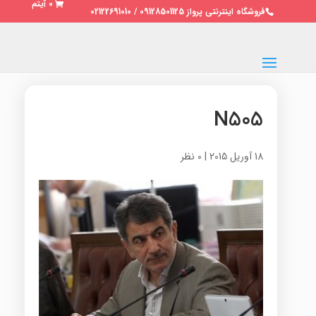
0 آیتم
فروشگاه اینترنتی پرواز 09128501125 / 02122691010
N505
18 آوریل 2015
|
0 نظر