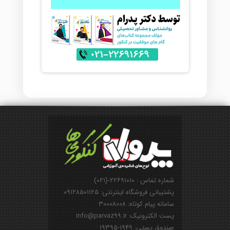
شماره تماس : ۲۲۶۹۱۰۱۰-(۰۲۱)
پشتیبانی فروشگاه اینترنتی: ۰۹۱۲۸۵۰۱۱۲۵
سامانه پیام کوتاه: ۳۰۰۰۸۰۰۸
پست الکترونیک: info@parvaz99.ir
صندوق پستی: ۱۹۴۹-۱۹۳۹۵