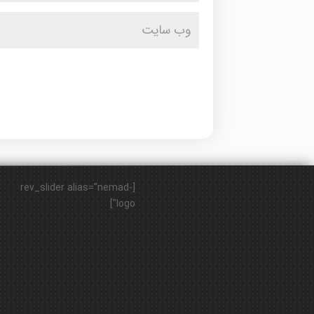
[rev_slider alias="nemad-
logo"]