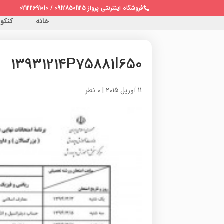
فروشگاه اینترنتی پرواز 09128501125 / 02122691010
خانه
کنکور 
13931214P75881l650
11 آوریل 2015
|
0 نظر