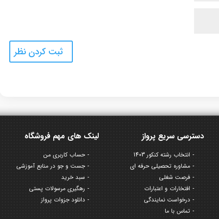
دسترسی سریع پرواز
لینک های مهم فروشگاه
انتخاب رشته کنکور 1403
حساب کاربری من
مشاوره تحصیلی حرفه ای
جست و جو در منابع آموزشی
فرصت شغلی
سبد خرید
افتخارات و اعتبارات
رهگیری مرسولات پستی
درخواست نمایندگی
دانلود جزوات پرواز
تماس با ما