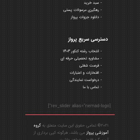
سبد خرید
رهگیری مرسولات پستی
دانلود جزوات پرواز
دسترسی سریع پرواز
انتخاب رشته کنکور 1403
مشاوره تحصیلی حرفه ای
فرصت شغلی
افتخارات و اعتبارات
درخواست نمایندگی
تماس با ما
[rev_slider alias="nemad-logo"]
2021© تمامی حقوق این سایت متعلق به
گروه
آموزشی پرواز
می باشد، هرگونه کپی برداری از
آن پیگرد قانونی خواهد داشت.