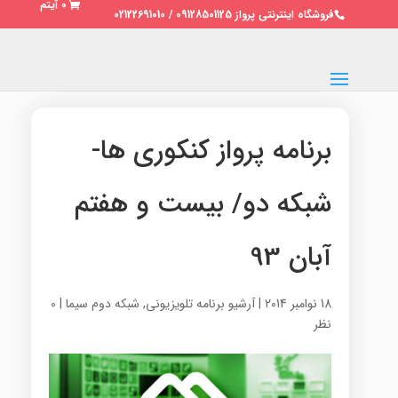
0 آیتم
فروشگاه اینترنتی پرواز 09128501125 / 02122691010
برنامه پرواز کنکوری ها-
شبکه دو/ بیست و هفتم
آبان 93
18 نوامبر 2014
|
آرشیو برنامه تلویزیونی
,
شبکه دوم سیما
|
0
نظر