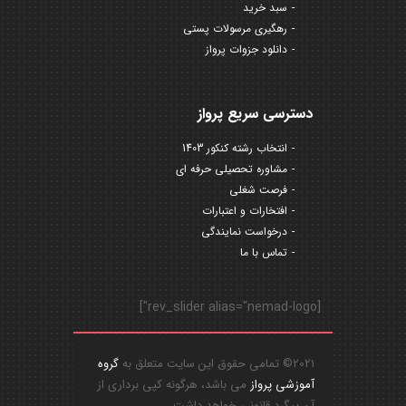
سبد خرید
رهگیری مرسولات پستی
دانلود جزوات پرواز
دسترسی سریع پرواز
انتخاب رشته کنکور 1403
مشاوره تحصیلی حرفه ای
فرصت شغلی
افتخارات و اعتبارات
درخواست نمایندگی
تماس با ما
[rev_slider alias="nemad-logo"]
2021© تمامی حقوق این سایت متعلق به
گروه
آموزشی پرواز
می باشد، هرگونه کپی برداری از
آن پیگرد قانونی خواهد داشت.