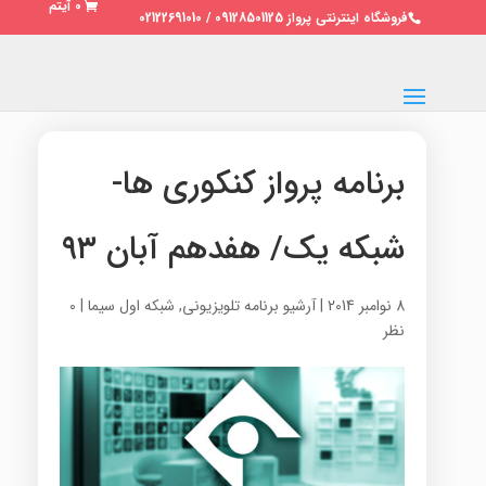
0 آیتم
فروشگاه اینترنتی پرواز 09128501125 / 02122691010
برنامه پرواز کنکوری ها-
شبکه یک/ هفدهم آبان ۹۳
8 نوامبر 2014
|
آرشیو برنامه تلویزیونی
,
شبکه اول سیما
|
0
نظر