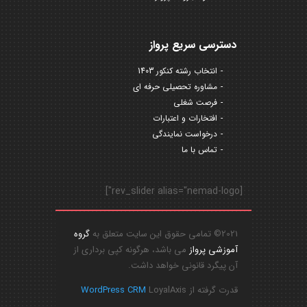
دسترسی سریع پرواز
انتخاب رشته کنکور 1403
مشاوره تحصیلی حرفه ای
فرصت شغلی
افتخارات و اعتبارات
درخواست نمایندگی
تماس با ما
[rev_slider alias="nemad-logo"]
2021© تمامی حقوق این سایت متعلق به
گروه
آموزشی پرواز
می باشد، هرگونه کپی برداری از
آن پیگرد قانونی خواهد داشت.
قدرت گرفته از
LoyalAxis
WordPress CRM