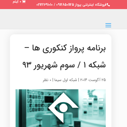
0 آیتم
فروشگاه اینترنتی پرواز 09128501125 / 02122691010
برنامه پرواز کنکوری ها –
شبکه ۱ / سوم شهریور ۹۳
25 آگوست 2014
|
شبکه اول سیما
|
0 نظر