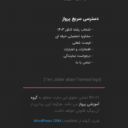
دسترسی سریع پرواز
انتخاب رشته کنکور 1403
مشاوره تحصیلی حرفه ای
فرصت شغلی
افتخارات و اعتبارات
درخواست نمایندگی
تماس با ما
[rev_slider alias="nemad-logo"]
2021© تمامی حقوق این سایت متعلق به
گروه
آموزشی پرواز
می باشد، هرگونه کپی برداری از
آن پیگرد قانونی خواهد داشت.
قدرت گرفته از
LoyalAxis
WordPress CRM