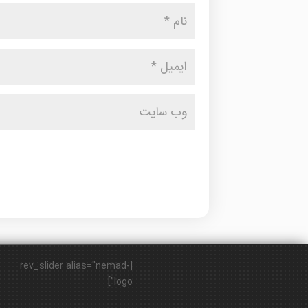
[rev_slider alias="nemad-
logo"]