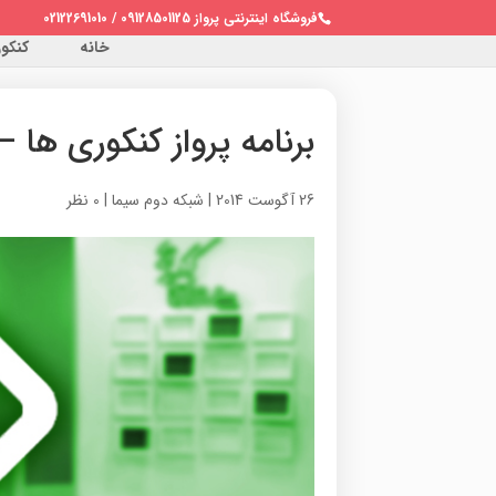
فروشگاه اینترنتی پرواز 09128501125 / 02122691010
خانه
کنکور 
برنامه پرواز کنکوری ها – شبکه ۲ / چهار
26 آگوست 2014
|
شبکه دوم سیما
|
0 نظر