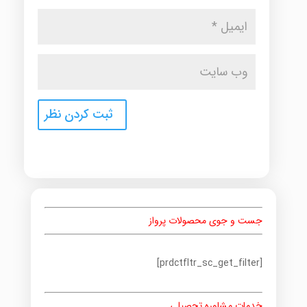
جست و جوی محصولات پرواز
[prdctfltr_sc_get_filter]
خدمات مشاوره تحصیلی