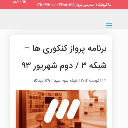
0 آیتم
فروشگاه اینترنتی پرواز 09128501125 / 02122691010
برنامه پرواز کنکوری ها –
شبکه ۳ / دوم شهریور ۹۳
24 آگوست 2014
|
شبکه سوم سیما
|
%s دیدگاه