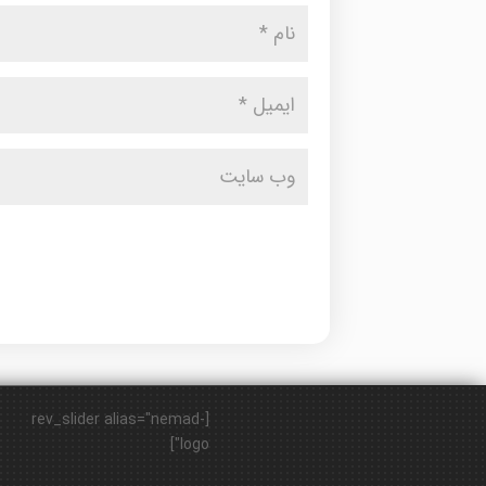
[rev_slider alias="nemad-
logo"]