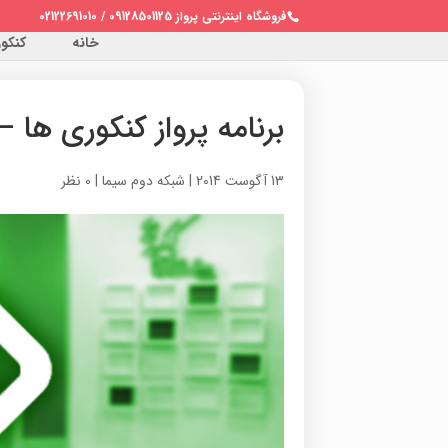
فروشگاه اینترنتی پرواز 09128501125 / 02122691010
خانه
کنکور 
برنامه پرواز کنکوری ها – شبکه 2 / بیست و 
13 آگوست 2014
|
شبکه دوم سیما
|
0 نظر