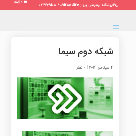
0 آیتم
فروشگاه اینترنتی پرواز 09128501125 / 02122691010
شبکه دوم سیما
4 سپتامبر 2014
|
0 نظر