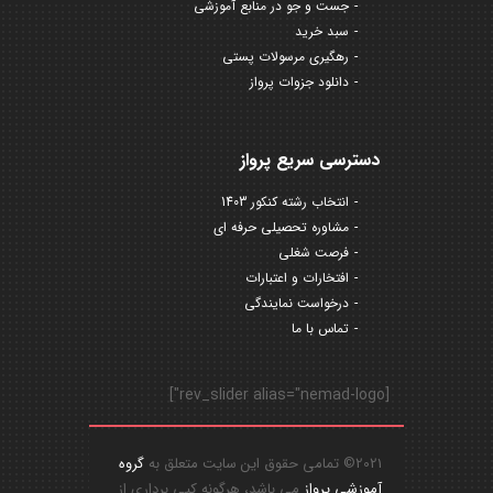
جست و جو در منابع آموزشی
سبد خرید
رهگیری مرسولات پستی
دانلود جزوات پرواز
دسترسی سریع پرواز
انتخاب رشته کنکور 1403
مشاوره تحصیلی حرفه ای
فرصت شغلی
افتخارات و اعتبارات
درخواست نمایندگی
تماس با ما
[rev_slider alias="nemad-logo"]
2021© تمامی حقوق این سایت متعلق به
گروه
آموزشی پرواز
می باشد، هرگونه کپی برداری از