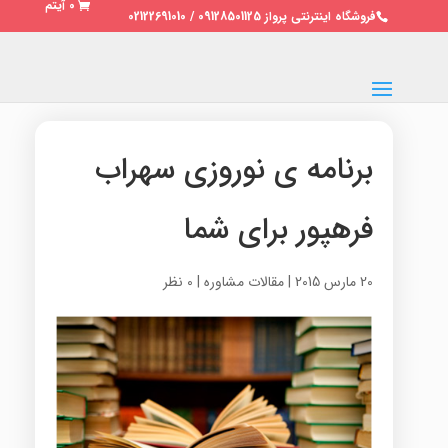
0 آیتم
فروشگاه اینترنتی پرواز 09128501125 / 02122691010
برنامه ی نوروزی سهراب
فرهپور برای شما
20 مارس 2015
|
مقالات مشاوره
|
0 نظر