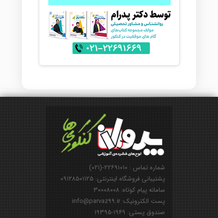
شماره تماس : ۲۲۶۹۱۰۱۰-(۰۲۱)
پشتیبانی فروشگاه اینترنتی: ۰۹۱۲۸۵۰۱۱۲۵
سامانه پیام کوتاه: ۳۰۰۰۸۰۰۸
پست الکترونیک: info@parvaz99.ir
صندوق پستی: ۱۹۴۹-۱۹۳۹۵