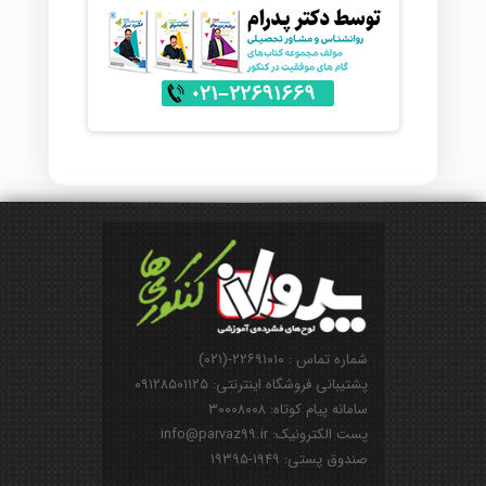
شماره تماس : ۲۲۶۹۱۰۱۰-(۰۲۱)
پشتیبانی فروشگاه اینترنتی: ۰۹۱۲۸۵۰۱۱۲۵
سامانه پیام کوتاه: ۳۰۰۰۸۰۰۸
پست الکترونیک: info@parvaz99.ir
صندوق پستی: ۱۹۴۹-۱۹۳۹۵