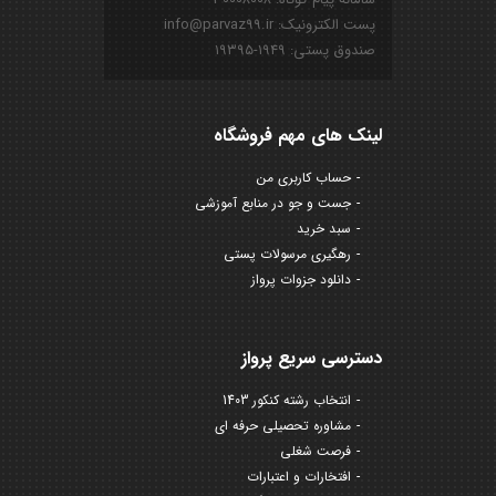
پست الکترونیک: info@parvaz99.ir
صندوق پستی: ۱۹۴۹-۱۹۳۹۵
لینک های مهم فروشگاه
حساب کاربری من
جست و جو در منابع آموزشی
سبد خرید
رهگیری مرسولات پستی
دانلود جزوات پرواز
دسترسی سریع پرواز
انتخاب رشته کنکور 1403
مشاوره تحصیلی حرفه ای
فرصت شغلی
افتخارات و اعتبارات