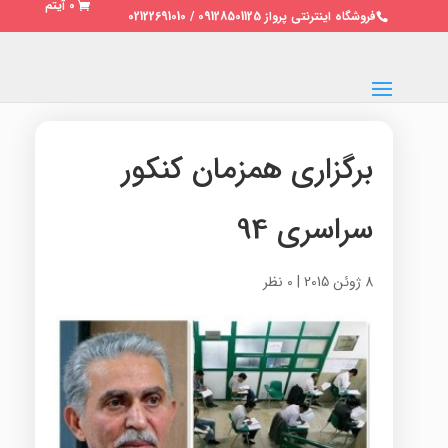
0 آیتم
فروشگاه اینترنتی پرواز 09128501125 / 02122691010
برگزاری همزمان کنکور
سراسری 94
8 ژوئن 2015
|
0 نظر