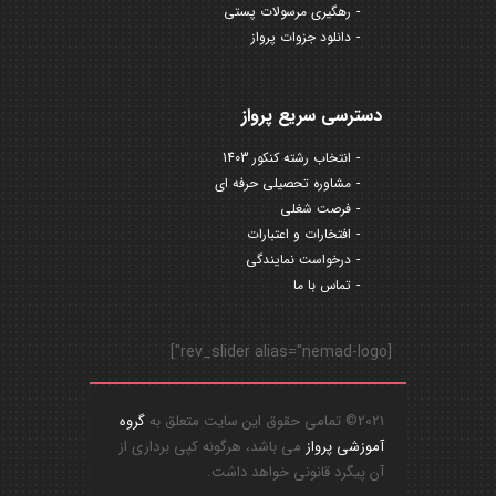
رهگیری مرسولات پستی
دانلود جزوات پرواز
دسترسی سریع پرواز
انتخاب رشته کنکور 1403
مشاوره تحصیلی حرفه ای
فرصت شغلی
افتخارات و اعتبارات
درخواست نمایندگی
تماس با ما
[rev_slider alias="nemad-logo"]
2021© تمامی حقوق این سایت متعلق به
گروه
آموزشی پرواز
می باشد، هرگونه کپی برداری از
آن پیگرد قانونی خواهد داشت.