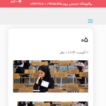
0 آیتم
فروشگاه اینترنتی پرواز 09128501125 / 02122691010
05
1 آگوست 2014
|
0 نظر