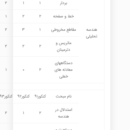
بردار
۱
۱
۲
خط و صفحه
۲
۲
۱
هندسه
مقاطع مخروطی
۱
۳
۲
تحلیلی
ماتریس و
۲
۲
۲
دترمینان
دستگاههای
معادله های
۲
۰
۱
خطی
نام مبحث
کنکور۹۱
کنکور۹۲
کنکور۹۳
استدلال در
۲
۱
۲
هندسه
مساحت و