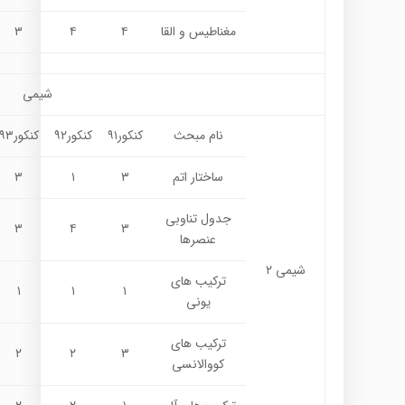
مغناطیس و القا
۴
۴
۳
شیمی
نام مبحث
کنکور۹۱
کنکور۹۲
کنکور۹۳
ساختار اتم
۳
۱
۳
جدول تناوبی
۳
۴
۳
عنصرها
شیمی ۲
ترکیب های
۱
۱
۱
یونی
ترکیب های
۲
۲
۳
کووالانسی