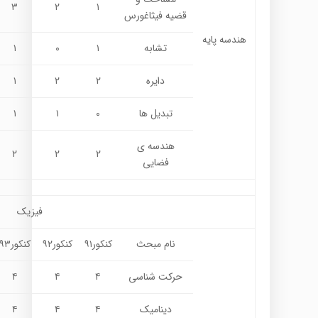
۳
۲
۱
قضیه فیثاغورس
هندسه پایه
تشابه
۱
۰
۱
دایره
۲
۲
۱
تبدیل ها
۰
۱
۱
هندسه ی
۲
۲
۲
فضایی
فیزیک
نام مبحث
کنکور۹۱
کنکور۹۲
کنکور۹۳
حرکت شناسی
۴
۴
۴
دینامیک
۴
۴
۴