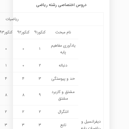
دروس اختصاصی رشته ریاضی
ریاضیات
نام مبحث
کنکور۹۱
کنکور۹۲
کنکور۹۳
یادآوری مفاهیم
۰
۰
۱
پایه
دنباله
۲
۰
۱
حد و پیوستگی
۳
۴
۴
مشتق و کاربرد
۸
۸
۹
مشتق
انتگرال
۲
۲
۲
دیفرانسیل و
تابع
۳
۳
۳
ریاضیات پایه