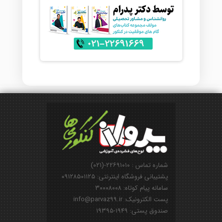
شماره تماس : ۲۲۶۹۱۰۱۰-(۰۲۱)
پشتیبانی فروشگاه اینترنتی: ۰۹۱۲۸۵۰۱۱۲۵
سامانه پیام کوتاه: ۳۰۰۰۸۰۰۸
پست الکترونیک: info@parvaz99.ir
صندوق پستی: ۱۹۴۹-۱۹۳۹۵