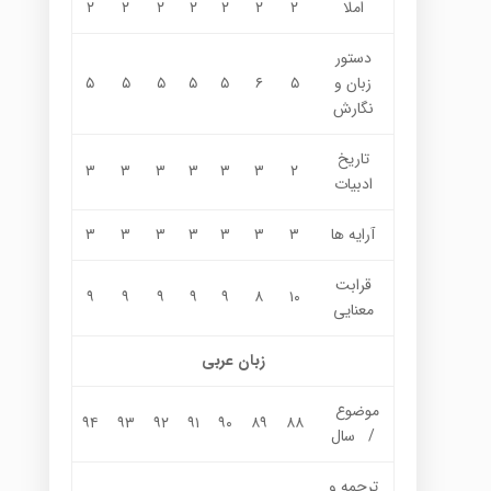
املا
۲
۲
۲
۲
۲
۲
۲
دستور
زبان و
۵
۶
۵
۵
۵
۵
۵
نگارش
تاریخ
۳
۳
۳
۳
۳
۳
۲
ادبیات
آرایه ها
۳
۳
۳
۳
۳
۳
۳
قرابت
۹
۹
۹
۹
۹
۸
۱۰
معنایی
زبان عربی
موضوع
۹۴
۹۳
۹۲
۹۱
۹۰
۸۹
۸۸
/ سال
ترجمه و