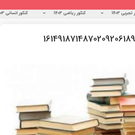
تجربی 1403
کنکور ریاضی 1403
کنکور انسانی 1403
161491871487020920618