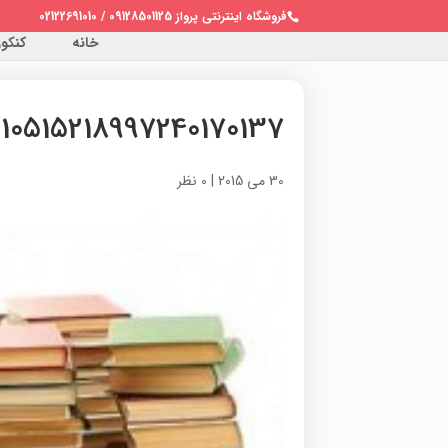
فروشگاه اینترنتی پرواز 09128501125 / 02122691010
خانه
کنکور 
910515218997240170137
30 می 2015
|
0 نظر