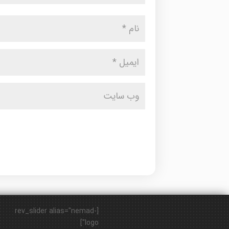
[rev_slider alias="nemad-
logo"]