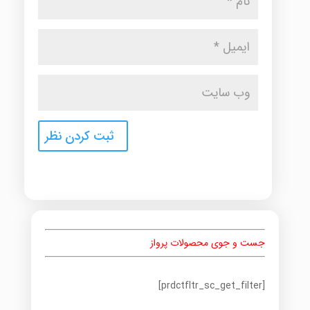
جست و جوی محصولات پرواز
[prdctfltr_sc_get_filter]