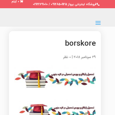
0 آیتم
فروشگاه اینترنتی پرواز 09128501125 / 02122691010
borskore
29 سپتامبر 2018
|
0 نظر