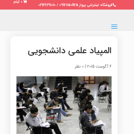
0 آیتم
فروشگاه اینترنتی پرواز 09128501125 / 02122691010
المپیاد علمی دانشجویی
6 آگوست 2015
|
0 نظر