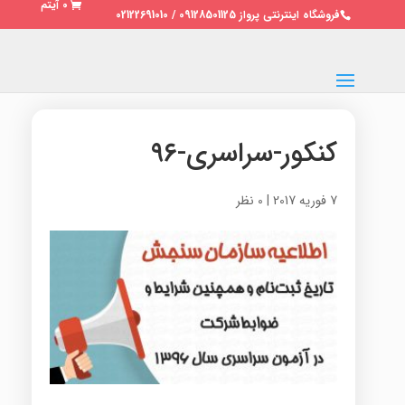
0 آیتم
فروشگاه اینترنتی پرواز 09128501125 / 02122691010
کنکور-سراسری-۹۶
7 فوریه 2017
|
0 نظر