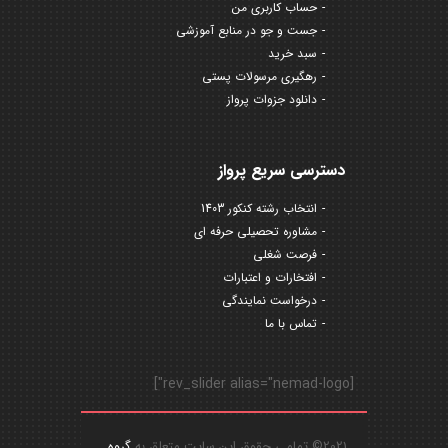
حساب کاربری من
جست و جو در منابع آموزشی
سبد خرید
رهگیری مرسولات پستی
دانلود جزوات پرواز
دسترسی سریع پرواز
انتخاب رشته کنکور 1403
مشاوره تحصیلی حرفه ای
فرصت شغلی
افتخارات و اعتبارات
درخواست نمایندگی
تماس با ما
[rev_slider alias="nemad-logo"]
2021© تمامی حقوق این سایت متعلق به
گروه