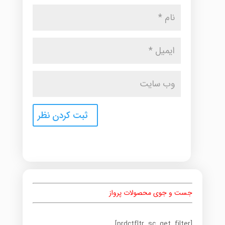
جست و جوی محصولات پرواز
[prdctfltr_sc_get_filter]